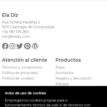
Ela Diz
Rua Xeneral Pardiñas 2
15701 Santiago de Compostela
+34 981 519 280
info@eladiz.com
Atención al cliente
Productos
Términos y condiciones
Ropa
Política de privacidad
Accesorios
Política de cookies
Regalos y decoración
Rebajas
Marcas
Aviso de uso de cookies
Proxecto cofinanciado
Empregamos cookies propias para o
funcionamiento técnico da web e de terceiros con