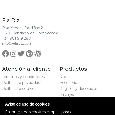
Ela Diz
Rua Xeneral Pardiñas 2
15701 Santiago de Compostela
+34 981 519 280
info@eladiz.com
Atención al cliente
Productos
Términos y condiciones
Ropa
Política de privacidad
Accesorios
Política de cookies
Regalos y decoración
Rebajas
Marcas
Aviso de uso de cookies
Proxecto cofinanciado
Empregamos cookies propias para o