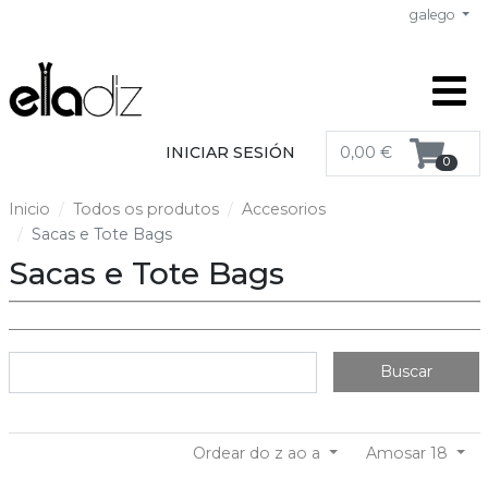
galego
INICIAR SESIÓN
0,00 €
0
Inicio
Todos os produtos
Accesorios
Sacas e Tote Bags
Sacas e Tote Bags
Buscar
Ordear do z ao a
Amosar 18