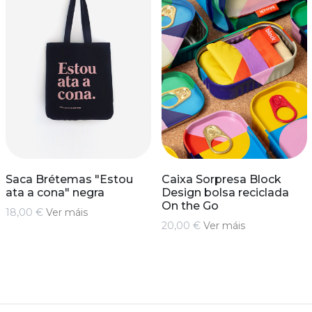
Saca Brétemas "Estou
Caixa Sorpresa Block
ata a cona" negra
Design bolsa reciclada
On the Go
18,00 €
Ver máis
20,00 €
Ver máis