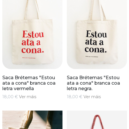
Saca Brétemas "Estou
Saca Brétemas "Estou
ata a cona" branca coa
ata a cona" branca coa
letra vermella
letra negra.
18,00 €
Ver máis
18,00 €
Ver máis