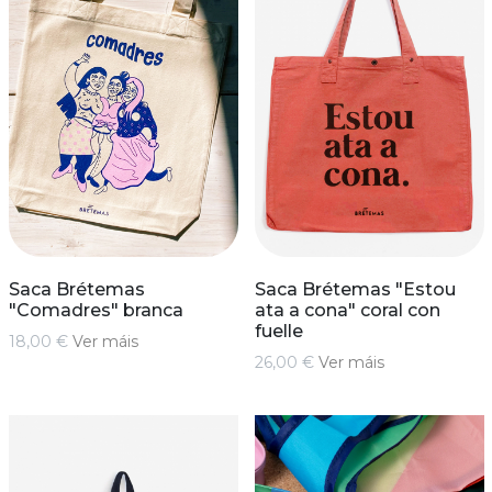
Saca Brétemas
Saca Brétemas "Estou
"Comadres" branca
ata a cona" coral con
fuelle
18,00 €
Ver máis
26,00 €
Ver máis