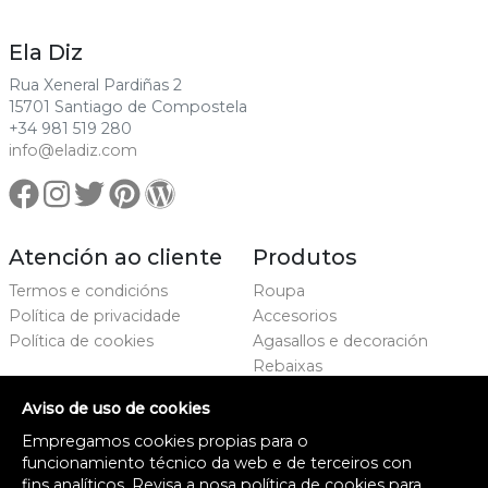
Ela Diz
Rua Xeneral Pardiñas 2
15701 Santiago de Compostela
+34 981 519 280
info@eladiz.com
Atención ao cliente
Produtos
Termos e condicións
Roupa
Política de privacidade
Accesorios
Política de cookies
Agasallos e decoración
Rebaixas
Marcas
Aviso de uso de cookies
Proxecto cofinanciado
Empregamos cookies propias para o
funcionamiento técnico da web e de terceiros con
fins analíticos. Revisa a nosa
política de cookies
para