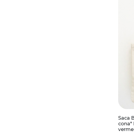
Saca B
cona" 
vermel