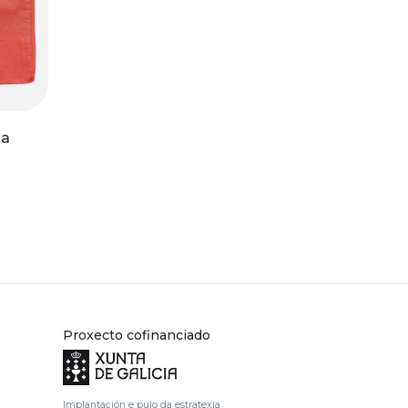
 a
Proxecto cofinanciado
Implantación e pulo da estratexia