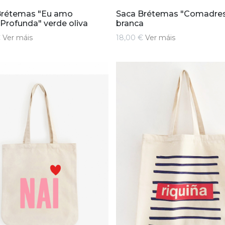
Brétemas "Eu amo
Saca Brétemas "Comadre
 Profunda" verde oliva
branca
€
Ver máis
18,00 €
Ver máis