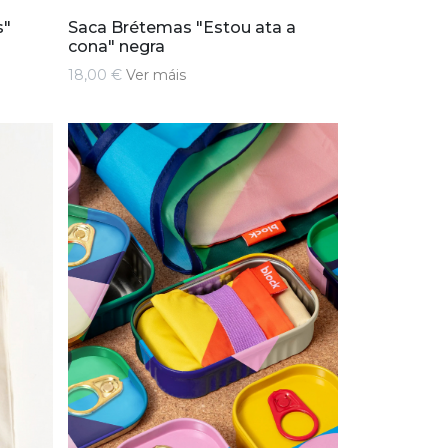
s"
Saca Brétemas "Estou ata a
cona" negra
18,00 €
Ver máis