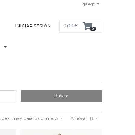
galego
INICIAR SESIÓN
0,00 €
0
S
Buscar
rdear máis baratos primero
Amosar 18