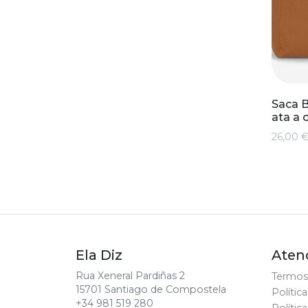
Saca B
ata a 
26,00 
Ela Diz
Atenc
Rua Xeneral Pardiñas 2
Termos
15701 Santiago de Compostela
Polític
+34 981 519 280