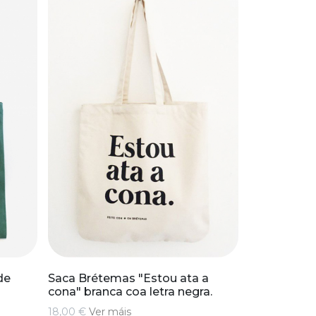
de
Saca Brétemas "Estou ata a
cona" branca coa letra negra.
18,00 €
Ver máis