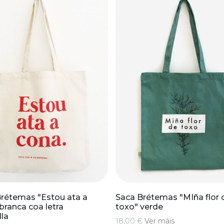
rétemas "Estou ata a
Saca Brétemas "MIña flor 
branca coa letra
toxo" verde
la
18,00 €
Ver máis