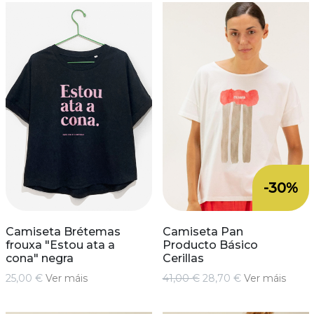
-30%
Camiseta Brétemas
Camiseta Pan
frouxa "Estou ata a
Producto Básico
cona" negra
Cerillas
25,00 €
Ver máis
41,00 €
28,70 €
Ver máis