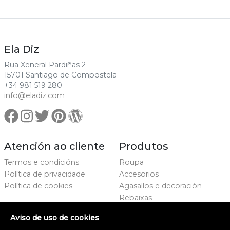
Ela Diz
Rua Xeneral Pardiñas 2
15701 Santiago de Compostela
+34 981 519 280
info@eladiz.com
Atención ao cliente
Produtos
Termos e condicións
Roupa
Política de privacidade
Accesorios
Política de cookies
Agasallos e decoración
Rebaixas
Marcas
Aviso de uso de cookies
Proxecto cofinanciado