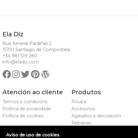
Ela Diz
Rua Xeneral Pardiñas 2
15701 Santiago de Compostela
+34 981 519 280
info@eladiz.com
Atención ao cliente
Produtos
Termos e condicións
Roupa
Política de privacidade
Accesorios
Política de cookies
Agasallos e decoración
Rebaixas
Marcas
Aviso de uso de cookies