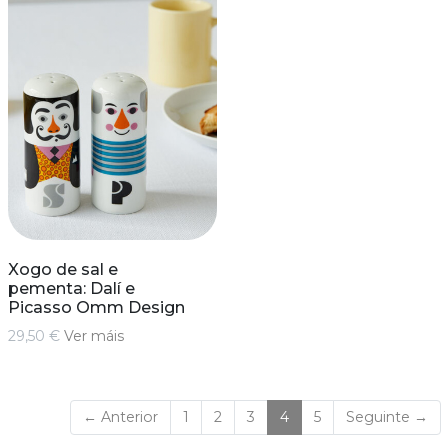
Xogo de sal e
pementa: Dalí e
Picasso Omm Design
29,50 €
Ver máis
(current)
← Anterior
1
2
3
4
5
Seguinte →