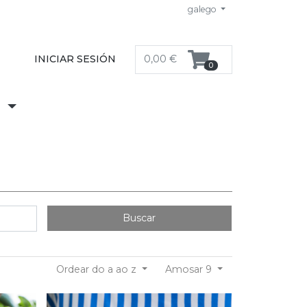
galego
INICIAR SESIÓN
0,00 €
0
S
Buscar
Ordear do a ao z
Amosar 9