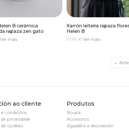
elen B cerámica
Xarrón leiteira rapaza flore
ada rapaza zen gato
Helen B
Ver máis
37,90 €
Ver máis
← Anter
ión ao cliente
Produtos
 e condicións
Roupa
a de privacidade
Accesorios
a de cookies
Agasallos e decoración