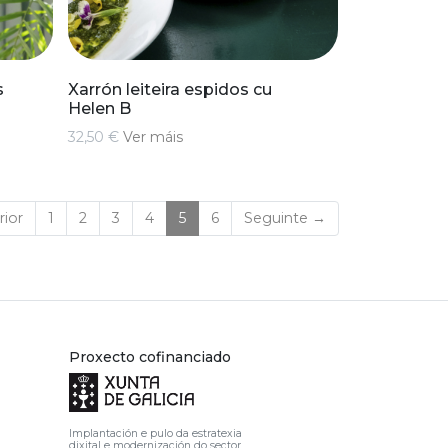
s
Xarrón leiteira espidos cu
Helen B
32,50 €
Ver máis
(current)
ior
1
2
3
4
5
6
Seguinte →
Proxecto cofinanciado
Implantación e pulo da estratexia
dixital e modernización do sector