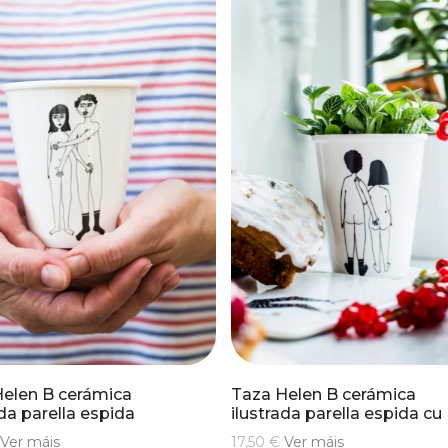
elen B cerámica
Taza Helen B cerámica
ada parella espida
ilustrada parella espida cu
Ver máis
17,50 €
Ver máis