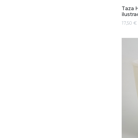
Taza H
ilustr
17,50 €