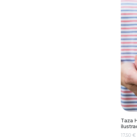
Taza H
ilustr
17,50 €