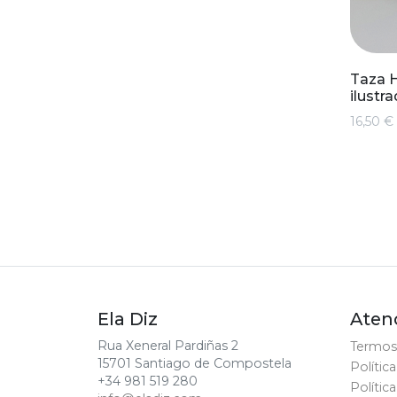
Taza H
ilustr
16,50 €
Ela Diz
Atenc
Rua Xeneral Pardiñas 2
Termos
15701 Santiago de Compostela
Polític
+34 981 519 280
Polític