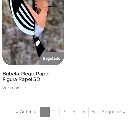
Esgotado
Bubela Plego Paper
Figura Papel 3D
Ver máis
(current)
← Anterior
1
2
3
4
5
6
Seguinte →