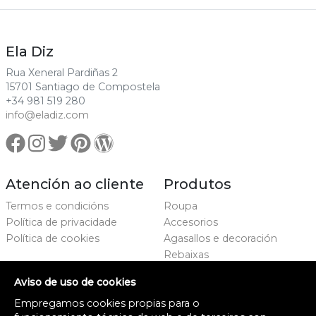
Ela Diz
Rua Xeneral Pardiñas 2
15701 Santiago de Compostela
+34 981 519 280
info@eladiz.com
Atención ao cliente
Produtos
Termos e condicións
Roupa
Política de privacidade
Accesorios
Política de cookies
Agasallos e decoración
Rebaixas
Marcas
Aviso de uso de cookies
Proxecto cofinanciado
Empregamos cookies propias para o