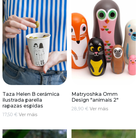
Taza Helen B cerámica
Matryoshka Omm
ilustrada parella
Design "animais 2"
rapazas espidas
28,90 €
Ver máis
17,50 €
Ver máis