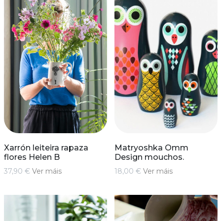
Xarrón leiteira rapaza
Matryoshka Omm
flores Helen B
Design mouchos.
37,90 €
Ver máis
18,00 €
Ver máis