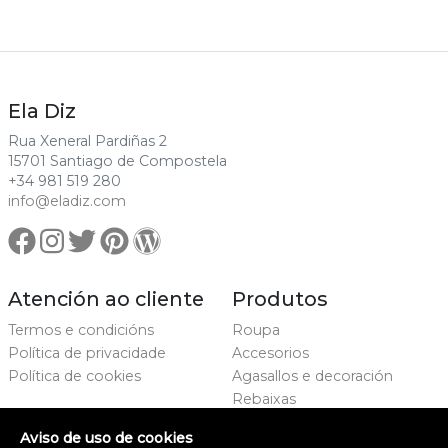
Ela Diz
Rua Xeneral Pardiñas 2
15701 Santiago de Compostela
+34 981 519 280
info@eladiz.com
Atención ao cliente
Produtos
Termos e condicións
Roupa
Política de privacidade
Accesorios
Política de cookies
Agasallos e decoración
Rebaixas
Marcas
Aviso de uso de cookies