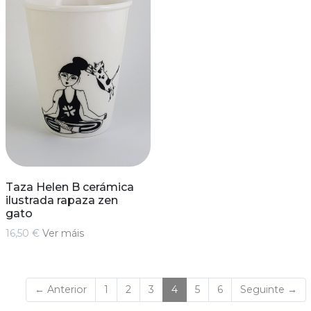
Taza Helen B cerámica
ilustrada rapaza zen
gato
16,50 €
Ver máis
(current)
← Anterior
1
2
3
4
5
6
Seguinte →