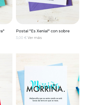
va"
Postal "Es Xenial" con sobre
3,00 €
Ver máis