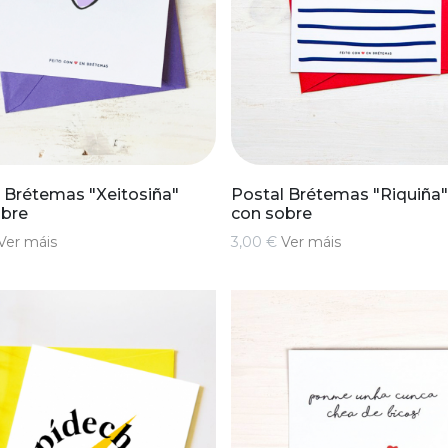
 Brétemas "Xeitosiña"
Postal Brétemas "Riquiña
obre
con sobre
Ver máis
3,00 €
Ver máis