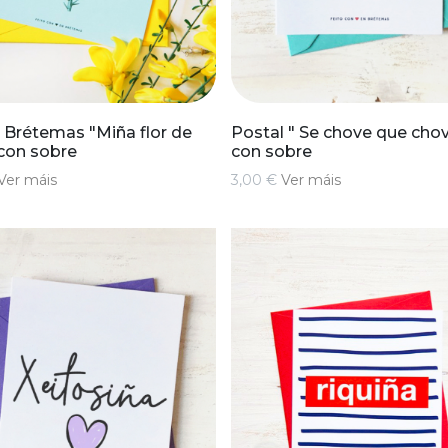
 Brétemas "Miña flor de
Postal " Se chove que cho
con sobre
con sobre
Ver máis
3,00 €
Ver máis