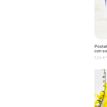
Postal
con s
3,00 €