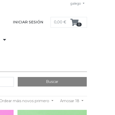
galego
INICIAR SESIÓN
0,00 €
0
S
Buscar
Ordear máis novos primero
Amosar 18