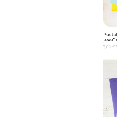
Postal
toxo" 
3,00 €