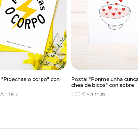
 "Pídechas o corpo" con
Postal "Ponme unha cunc
chea de bicos" con sobre
Ver máis
3,00 €
Ver máis