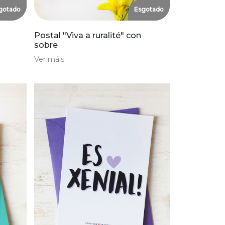
gotado
Esgotado
Postal "Viva a ruralité" con
sobre
Ver máis