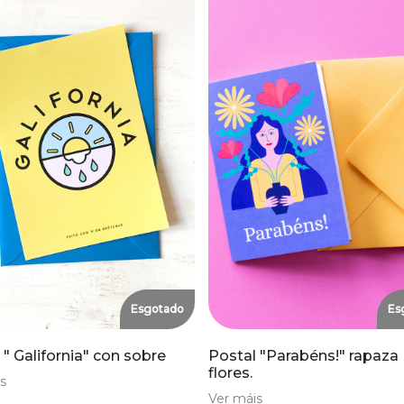
Esgotado
Es
 " Galifornia" con sobre
Postal "Parabéns!" rapaza
flores.
s
Ver máis