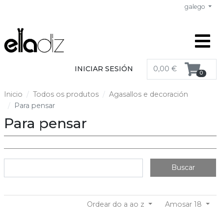
galego
INICIAR SESIÓN
0,00 €
0
Inicio
Todos os produtos
Agasallos e decoración
Para pensar
Para pensar
Buscar
Ordear do a ao z
Amosar 18