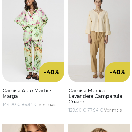
-40%
-40%
Camisa Aldo Martins
Camisa Mónica
Marga
Lavandera Campanula
Cream
144,90 €
86,94 €
Ver máis
129,90 €
77,94 €
Ver máis