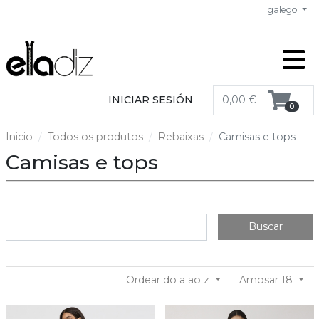
galego
INICIAR SESIÓN
0,00 €
0
Inicio
Todos os produtos
Rebaixas
Camisas e tops
Camisas e tops
Buscar
Ordear do a ao z
Amosar 18