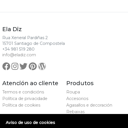
Ela Diz
Rua Xeneral Pardiñas 2
15701 Santiago de Compostela
+34 981 519 280
info@eladiz.com
Atención ao cliente
Produtos
Termos e condicións
Roupa
Política de privacidade
Accesorios
Política de cookies
Agasallos e decoración
Rebaixas
Marcas
Aviso de uso de cookies