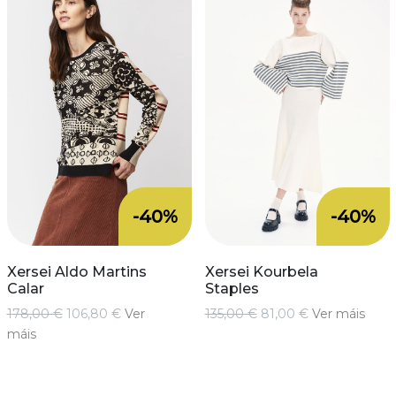
-40%
-40%
Xersei Aldo Martins
Xersei Kourbela
Calar
Staples
178,00 €
106,80 €
Ver
135,00 €
81,00 €
Ver máis
máis