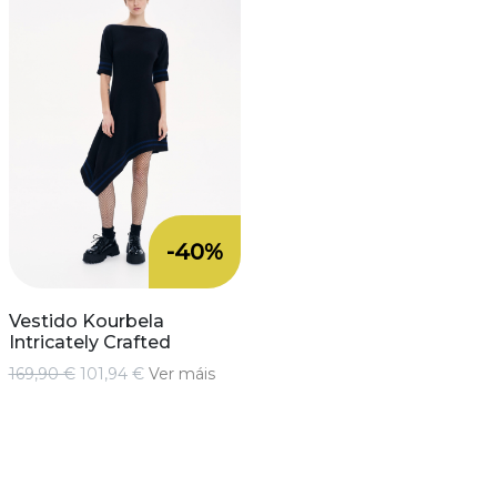
-40%
Vestido Kourbela
Intricately Crafted
169,90 €
101,94 €
Ver máis