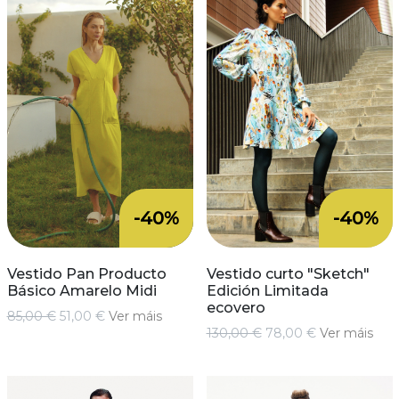
-40%
-40%
Vestido Pan Producto
Vestido curto "Sketch"
Básico Amarelo Midi
Edición Limitada
ecovero
85,00 €
51,00 €
Ver máis
130,00 €
78,00 €
Ver máis