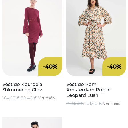
-40%
-40%
Vestido Kourbela
Vestido Pom
Shimmering Glow
Amsterdam Poplin
Leopard Lush
164,00 €
98,40 €
Ver máis
169,00 €
101,40 €
Ver máis