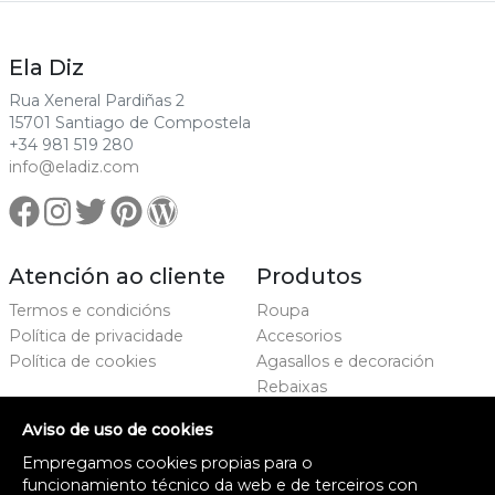
Ela Diz
Rua Xeneral Pardiñas 2
15701 Santiago de Compostela
+34 981 519 280
info@eladiz.com
Atención ao cliente
Produtos
Termos e condicións
Roupa
Política de privacidade
Accesorios
Política de cookies
Agasallos e decoración
Rebaixas
Marcas
Aviso de uso de cookies
Proxecto cofinanciado
Empregamos cookies propias para o
funcionamiento técnico da web e de terceiros con