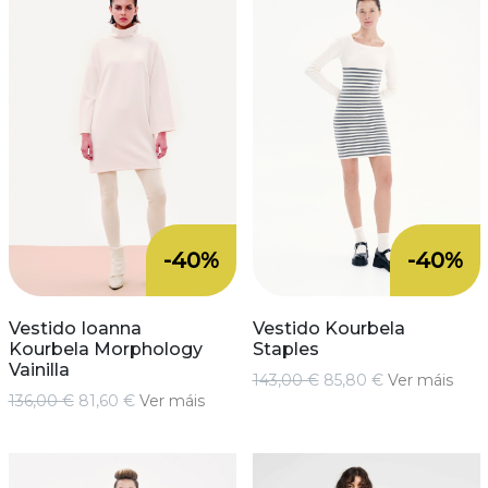
-40%
-40%
Vestido Ioanna
Vestido Kourbela
Kourbela Morphology
Staples
Vainilla
143,00 €
85,80 €
Ver máis
136,00 €
81,60 €
Ver máis