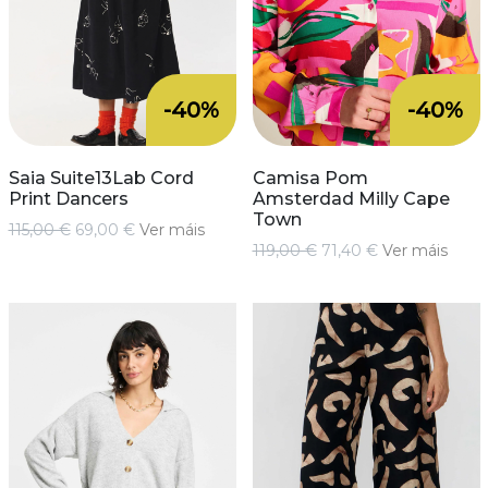
-40%
-40%
Saia Suite13Lab Cord
Camisa Pom
Print Dancers
Amsterdad Milly Cape
Town
115,00 €
69,00 €
Ver máis
119,00 €
71,40 €
Ver máis