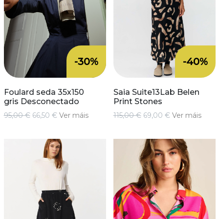
-30%
-40%
Foulard seda 35x150
Saia Suite13Lab Belen
gris Desconectado
Print Stones
95,00 €
66,50 €
Ver máis
115,00 €
69,00 €
Ver máis