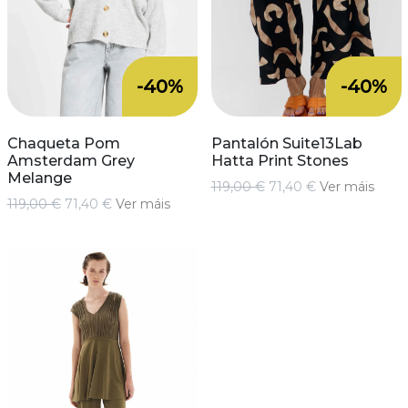
-40%
-40%
Chaqueta Pom
Pantalón Suite13Lab
Amsterdam Grey
Hatta Print Stones
Melange
119,00 €
71,40 €
Ver máis
119,00 €
71,40 €
Ver máis