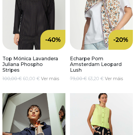
-40%
-20%
Top Mónica Lavandera
Echarpe Pom
Juliana Phospho
Amsterdam Leopard
Stripes
Lush
100,00 €
60,00 €
Ver máis
79,00 €
63,20 €
Ver máis