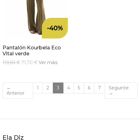
-40%
Pantalón Kourbela Eco
Vital verde
119,50 €
71,70 €
Ver máis
(current)
←
1
2
3
4
5
6
7
Seguinte
Anterior
→
Ela Diz