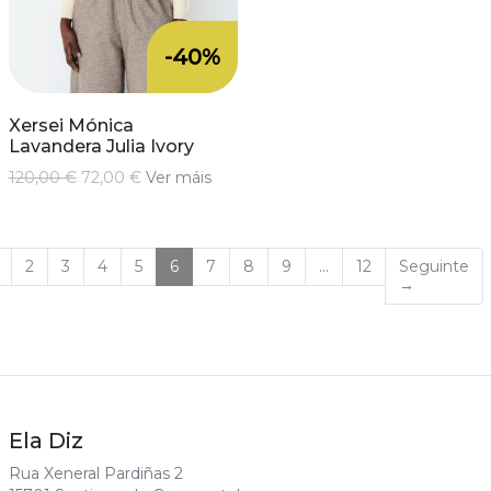
-40%
Xersei Mónica
Lavandera Julia Ivory
120,00 €
72,00 €
Ver máis
(current)
2
3
4
5
6
7
8
9
…
12
Seguinte
→
Ela Diz
Rua Xeneral Pardiñas 2