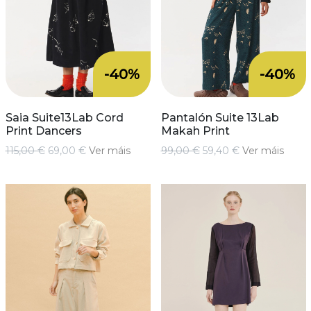
-40%
-40%
Saia Suite13Lab Cord
Pantalón Suite 13Lab
Print Dancers
Makah Print
115,00 €
69,00 €
Ver máis
99,00 €
59,40 €
Ver máis