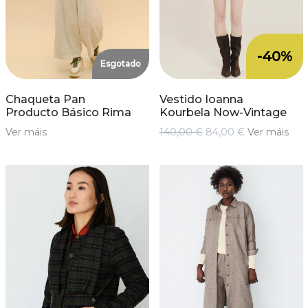
-40%
Esgotado
Chaqueta Pan
Vestido Ioanna
Producto Básico Rima
Kourbela Now-Vintage
Ver máis
140,00 €
84,00 €
Ver máis