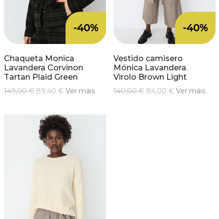
-40%
-40%
Chaqueta Monica
Vestido camisero
Lavandera Corvinon
Mónica Lavandera
Tartan Plaid Green
Virolo Brown Light
149,00 €
89,40 €
Ver máis
140,00 €
84,00 €
Ver máis