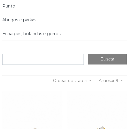
Punto
Abrigos e parkas
Echarpes, bufandas e gorros
Buscar
Ordear do z ao a
Amosar 9