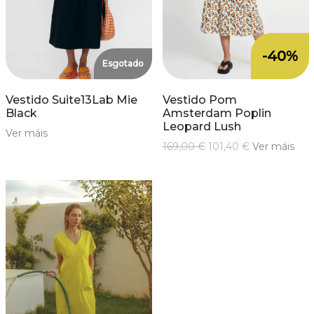
-40%
Esgotado
Vestido Suite13Lab Mie
Vestido Pom
Black
Amsterdam Poplin
Leopard Lush
Ver máis
169,00 €
101,40 €
Ver máis