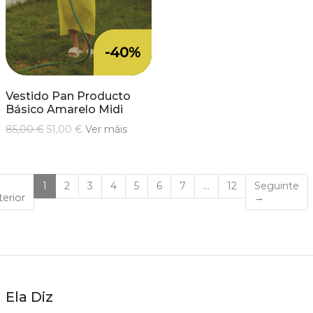
-40%
Vestido Pan Producto
Básico Amarelo Midi
85,00 €
51,00 €
Ver máis
(current)
1
2
3
4
5
6
7
…
12
Seguinte
erior
→
Ela Diz