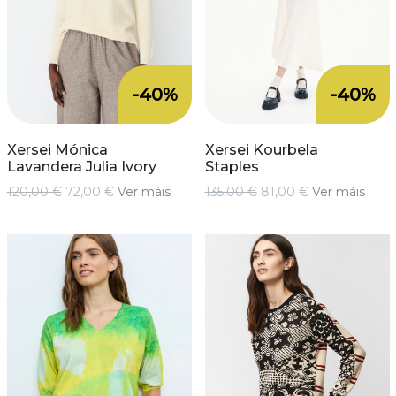
-40%
-40%
Xersei Mónica
Xersei Kourbela
Lavandera Julia Ivory
Staples
120,00 €
72,00 €
Ver máis
135,00 €
81,00 €
Ver máis