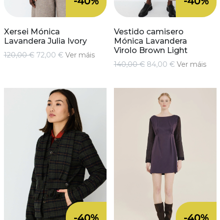
-40%
-40%
Xersei Mónica
Vestido camisero
Lavandera Julia Ivory
Mónica Lavandera
Virolo Brown Light
120,00 €
72,00 €
Ver máis
140,00 €
84,00 €
Ver máis
-40%
-40%