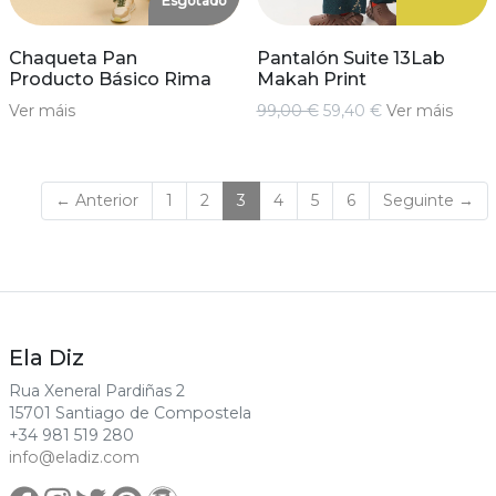
Esgotado
Chaqueta Pan
Pantalón Suite 13Lab
Producto Básico Rima
Makah Print
Ver máis
99,00 €
59,40 €
Ver máis
(current)
← Anterior
1
2
3
4
5
6
Seguinte →
Ela Diz
Rua Xeneral Pardiñas 2
15701 Santiago de Compostela
+34 981 519 280
info@eladiz.com