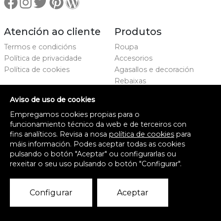
Atención ao cliente
Produtos
Termos e condicións
Roupa
Política de privacidade
Accesorios
Política de cookies
Agasallos e decoración
Rebaixas
Marcas
Aviso de uso de cookies
Proxecto cofinanciado
Empregamos cookies propias para o
funcionamiento técnico da web e de terceiros con
fins analíticos. Revisa a nosa
política de cookies
para
máis información. Podes aceptar todas as cookies
Implantación e pulo da estratexia dixital e modernización do
pulsando o botón "Aceptar" ou configurarlas ou
sector comercial e artesanal (CO300C 2021)
rexeitar o seu uso pulsando o botón "Configurar".
© Ela Diz.
Configurar
Aceptar