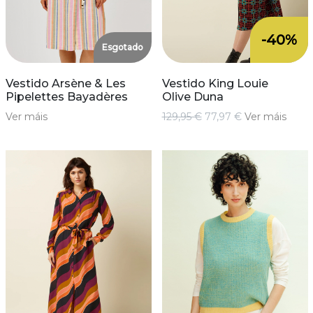
-40%
Esgotado
Vestido Arsène & Les
Vestido King Louie
Pipelettes Bayadères
Olive Duna
Ver máis
129,95 €
77,97 €
Ver máis