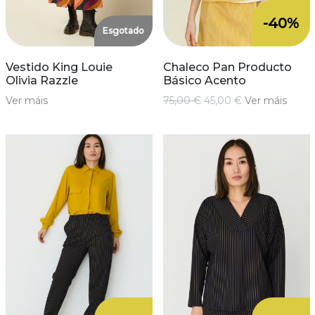
-40%
Esgotado
Vestido King Louie
Chaleco Pan Producto
Olivia Razzle
Básico Acento
Ver máis
75,00 €
45,00 €
Ver máis