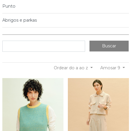
Punto
Abrigos e parkas
Buscar
Ordear do a ao z
Amosar 9