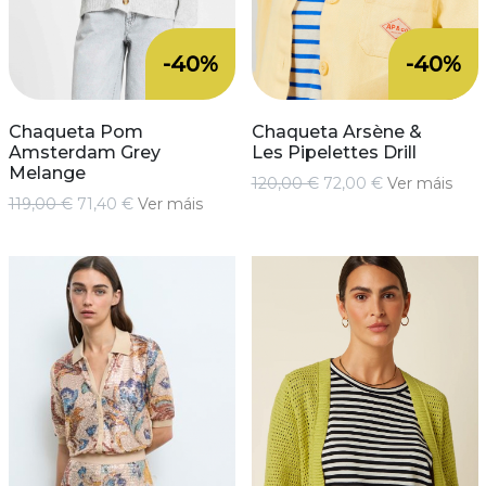
-40%
-40%
Chaqueta Pom
Chaqueta Arsène &
Amsterdam Grey
Les Pipelettes Drill
Melange
120,00 €
72,00 €
Ver máis
119,00 €
71,40 €
Ver máis