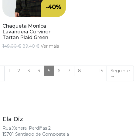
-40%
Chaqueta Monica
Lavandera Corvinon
Tartan Plaid Green
149,00 €
89,40 €
Ver máis
(current)
1
2
3
4
5
6
7
8
…
15
Seguinte
r
→
Ela Diz
Rua Xeneral Pardiñas 2
15701 Santiago de Compostela