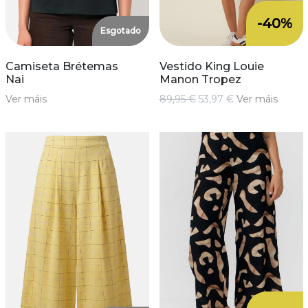
-40%
Esgotado
Camiseta Brétemas
Vestido King Louie
Nai
Manon Tropez
Ver máis
89,95 €
53,97 €
Ver máis