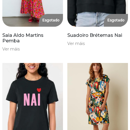
Esgotado
Esgotado
Saia Aldo Martins
Suadoiro Brétemas Nai
Pemba
Ver máis
Ver máis