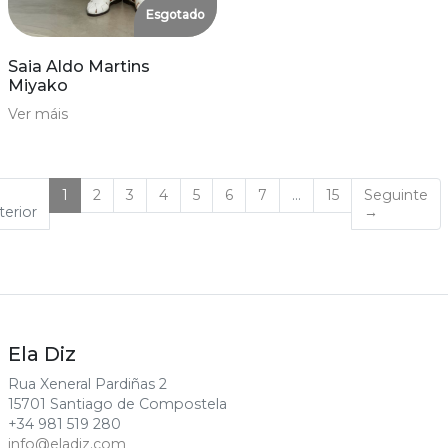
Esgotado
Saia Aldo Martins
Miyako
Ver máis
(current)
1
2
3
4
5
6
7
…
15
Seguinte
terior
→
Ela Diz
Rua Xeneral Pardiñas 2
15701 Santiago de Compostela
+34 981 519 280
info@eladiz.com