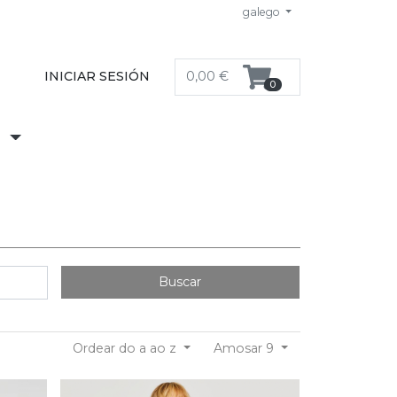
galego
INICIAR SESIÓN
0,00 €
0
S
Buscar
Ordear do a ao z
Amosar 9