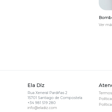
Bombe
Ver mái
Ela Diz
Atenc
Rua Xeneral Pardiñas 2
Termos
15701 Santiago de Compostela
Polític
+34 981 519 280
Polític
info@eladiz.com