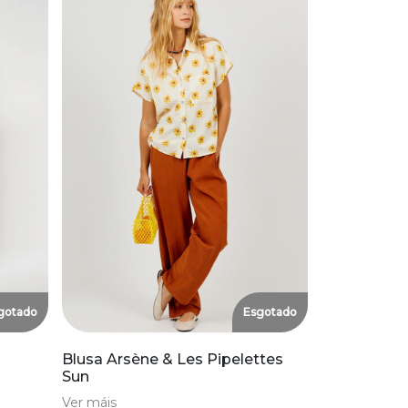
gotado
Esgotado
Blusa Arsène & Les Pipelettes
Sun
Ver máis