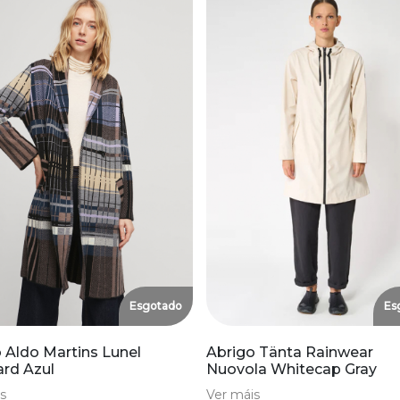
Esgotado
Es
 Aldo Martins Lunel
Abrigo Tänta Rainwear
rd Azul
Nuovola Whitecap Gray
s
Ver máis