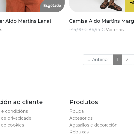
-
Esgotado
r Aldo Martins Lanai
Camisa Aldo Martins Mar
s
144,90 €
86,94 €
Ver máis
(current
← Anterior
1
2
ión ao cliente
Produtos
 e condicións
Roupa
a de privacidade
Accesorios
a de cookies
Agasallos e decoración
Rebaixas