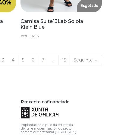
40%
Esgotado
ga
Camisa Suite13Lab Solola
Klein Blue
Ver máis
)
3
4
5
6
7
…
15
Seguinte →
Proxecto cofinanciado
Implantación e pulo da estratexia
dixital e modernización do sector
comercial e artesanal (CO300C 2021)