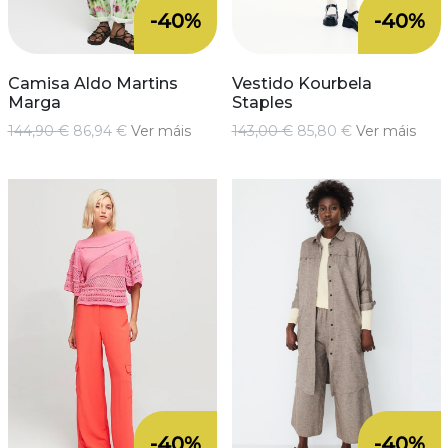
-40%
-40%
Camisa Aldo Martins
Vestido Kourbela
Marga
Staples
144,90 €
86,94 €
Ver máis
143,00 €
85,80 €
Ver máis
-40%
-40%