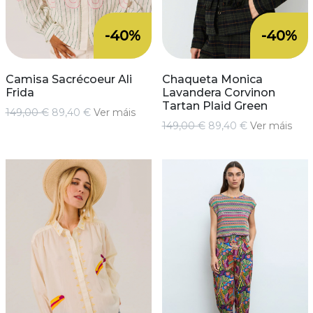
-40%
-40%
Camisa Sacrécoeur Ali
Chaqueta Monica
Frida
Lavandera Corvinon
Tartan Plaid Green
149,00 €
89,40 €
Ver máis
149,00 €
89,40 €
Ver máis