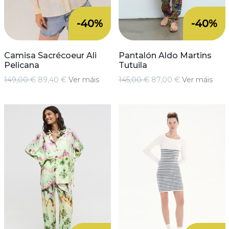
-40%
-40%
Camisa Sacrécoeur Ali
Pantalón Aldo Martins
Pelicana
Tutuila
149,00 €
89,40 €
Ver máis
145,00 €
87,00 €
Ver máis