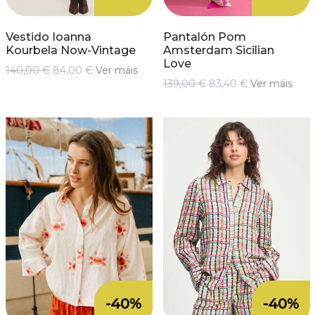
Vestido Ioanna
Pantalón Pom
Kourbela Now-Vintage
Amsterdam Sicilian
Love
140,00 €
84,00 €
Ver máis
139,00 €
83,40 €
Ver máis
-40%
-40%