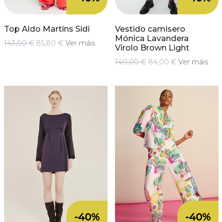
Top Aldo Martins Sidi
Vestido camisero
Mónica Lavandera
143,00 €
85,80 €
Ver máis
Virolo Brown Light
140,00 €
84,00 €
Ver máis
-40%
-40%