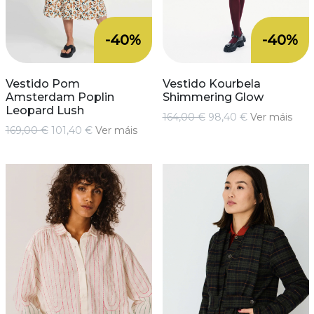
-40%
-40%
Vestido Pom
Vestido Kourbela
Amsterdam Poplin
Shimmering Glow
Leopard Lush
164,00 €
98,40 €
Ver máis
169,00 €
101,40 €
Ver máis