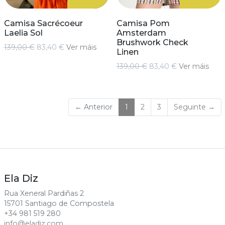
Camisa Sacrécoeur
Camisa Pom
Laelia Sol
Amsterdam
Brushwork Check
139,00 €
83,40 €
Ver máis
Linen
139,00 €
83,40 €
Ver máis
(current)
← Anterior
1
2
3
Seguinte →
Ela Diz
Rua Xeneral Pardiñas 2
15701 Santiago de Compostela
+34 981 519 280
info@eladiz.com