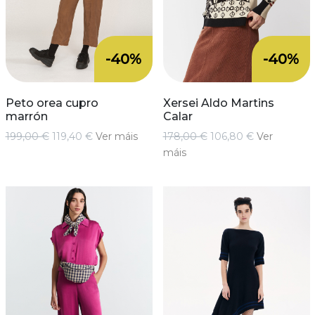
-40%
-40%
Peto orea cupro
Xersei Aldo Martins
marrón
Calar
199,00 €
119,40 €
Ver máis
178,00 €
106,80 €
Ver
máis