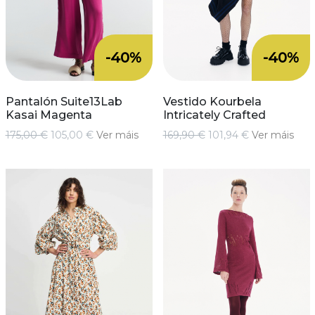
-40%
-40%
Pantalón Suite13Lab
Vestido Kourbela
Kasai Magenta
Intricately Crafted
175,00 €
105,00 €
Ver máis
169,90 €
101,94 €
Ver máis