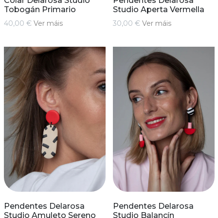
Colar Delarosa Studio
Pendentes Delarosa
Tobogán Primario
Studio Aperta Vermella
40,00 €
Ver máis
30,00 €
Ver máis
Pendentes Delarosa
Pendentes Delarosa
Studio Amuleto Sereno
Studio Balancín