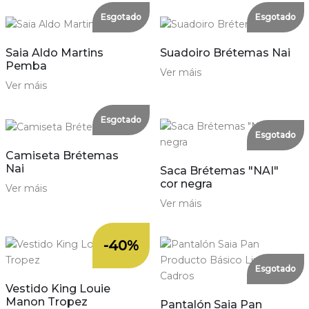
Esgotado
Esgotado
Saia Aldo Martins
Suadoiro Brétemas Nai
Pemba
Ver máis
Ver máis
Esgotado
Esgotado
Camiseta Brétemas
Nai
Saca Brétemas "NAI"
cor negra
Ver máis
Ver máis
-40%
Esgotado
Vestido King Louie
Manon Tropez
Pantalón Saia Pan