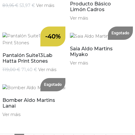
Producto Básico
89,95 €
53,97 €
Ver máis
Limón Cadros
Ver máis
Esgotado
-40%
Saia Aldo Martins
Miyako
Pantalón Suite13Lab
Hatta Print Stones
Ver máis
119,00 €
71,40 €
Ver máis
Esgotado
Bomber Aldo Martins
Lanai
Ver máis