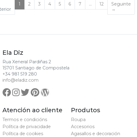
(current)
1
2
3
4
5
6
7
…
12
Seguinte
erior
→
Ela Diz
Rua Xeneral Pardiñas 2
15701 Santiago de Compostela
+34 981 519 280
info@eladiz.com
Atención ao cliente
Produtos
Termos e condicións
Roupa
Política de privacidade
Accesorios
Política de cookies
Agasallos e decoración