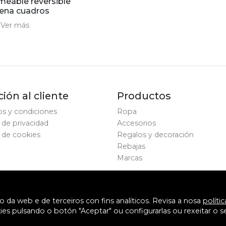
eable reversible
rena cuadros
€
Ver más
ión al cliente
Productos
s y condiciones
Ropa
a de privacidad
Accesorios
a de cookies
Regalos y decoración
Rebajas
Marcas
a web e de terceiros con fins analíticos. Revisa a nosa
políti
es pulsando o botón "Aceptar" ou configurarlas ou rexeitar o s