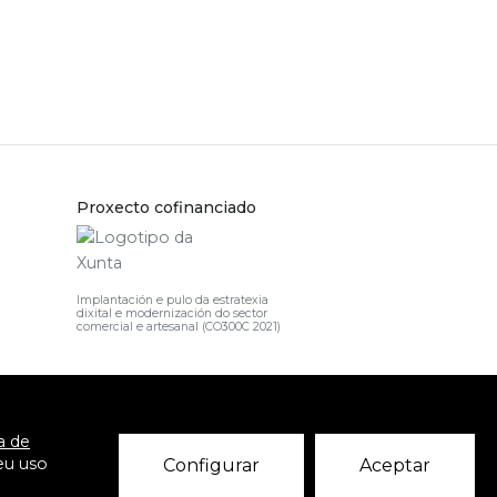
Proxecto cofinanciado
Implantación e pulo da estratexia
dixital e modernización do sector
comercial e artesanal (CO300C 2021)
ca de
eu uso
Configurar
Aceptar