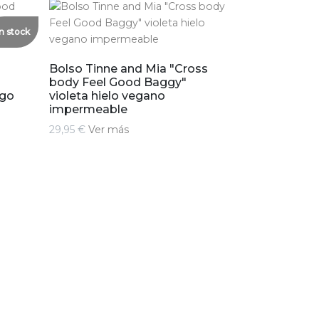
n stock
Bolso Tinne and Mia "Cross
body Feel Good Baggy"
igo
violeta hielo vegano
impermeable
29,95 €
Ver más