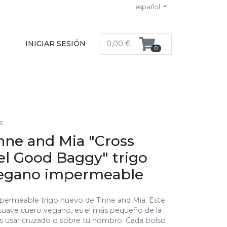
español
INICIAR SESIÓN
0,00 €
0
s
nne and Mia "Cross
el Good Baggy" trigo
egano impermeable
ermeable trigo nuevo de Tinne and Mia. Este
suave cuero vegano, es el más pequeño de la
es usar cruzado o sobre tu hombro. Cada bolso