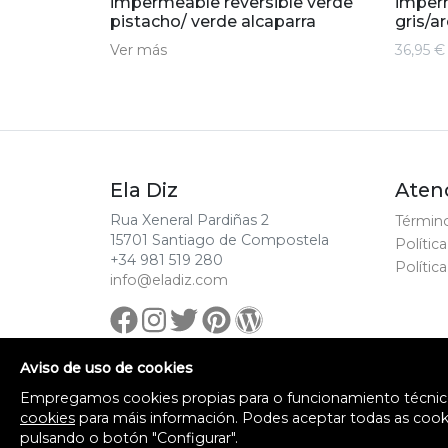
impermeable reversible verde
imperm
pistacho/ verde alcaparra
gris/a
Ver más
36,95 
Ela Diz
Atenc
Rua Xeneral Pardiñas 2
Término
15701 Santiago de Compostela
Polític
+34 981 519 280
Polític
info@eladiz.com
Aviso de uso de cookies
© Ela Diz.
Empregamos cookies propias para o funcionamiento técnico d
cookies
para máis información. Podes aceptar todas as cooki
pulsando o botón "Configurar".