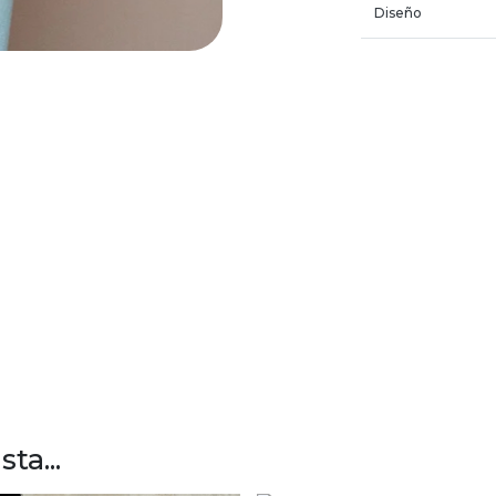
Diseño
ta...