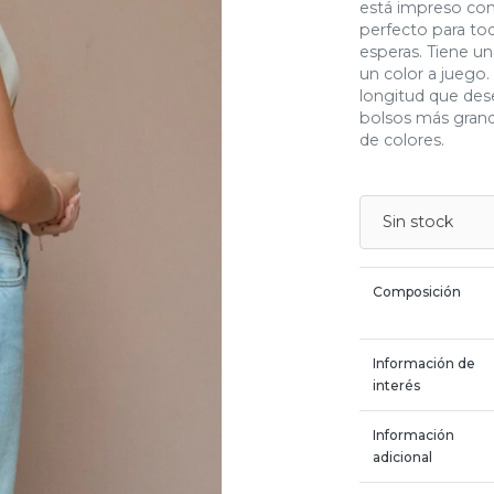
está impreso con 
perfecto para to
esperas. Tiene una
un color a juego.
longitud que des
bolsos más grand
de colores.
Sin stock
Composición
Información de
interés
Información
adicional