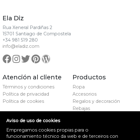
Ela Diz
Rua Xeneral Pardiñas 2
15701 Santiago de Compostela
+34 981 519 280
info@eladiz.com
Atención al cliente
Productos
Términos y condiciones
Ropa
Política de privacidad
Accesorios
Política de cookies
Regalos y decoración
Rebajas
Marcas
Aviso de uso de cookies
Proxecto cofinanciado
Empregamos cookies propias para o
funcionamiento técnico da web e de terceiros con