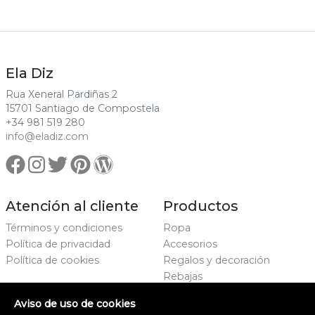
Ela Diz
Rua Xeneral Pardiñas 2
15701 Santiago de Compostela
+34 981 519 280
info@eladiz.com
Atención al cliente
Productos
Términos y condiciones
Ropa
Política de privacidad
Accesorios
Política de cookies
Regalos y decoración
Rebajas
Marcas
Aviso de uso de cookies