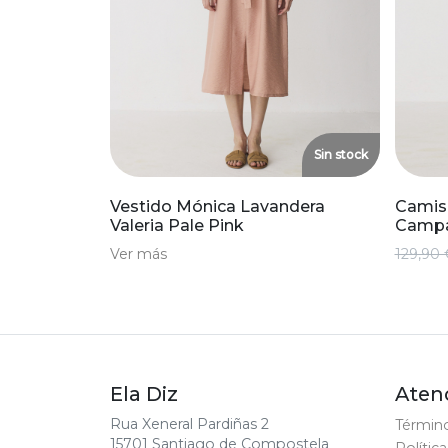
Sin stock
Vestido Mónica Lavandera
Camis
Valeria Pale Pink
Campa
Ver más
129,90 
Ela Diz
Atenc
Rua Xeneral Pardiñas 2
Término
15701 Santiago de Compostela
Polític