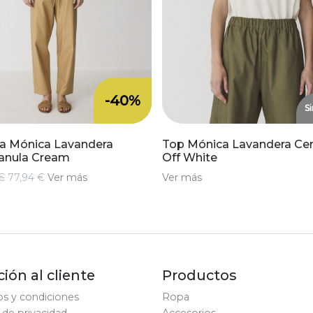
-40%
Si
a Mónica Lavandera
Top Mónica Lavandera Ce
nula Cream
Off White
€
77,94 €
Ver más
Ver más
ión al cliente
Productos
s y condiciones
Ropa
a de privacidad
Accesorios