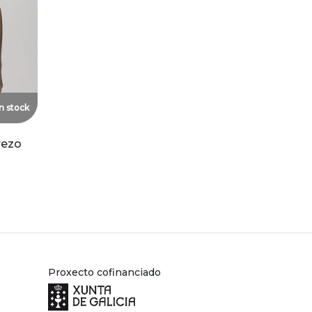
n stock
rezo
Proxecto cofinanciado