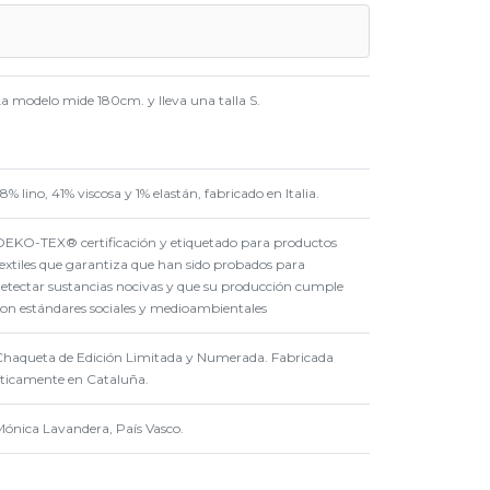
La modelo mide 180cm. y lleva una talla S.
8% lino, 41% viscosa y 1% elastán, fabricado en Italia.
OEKO-TEX® certificación y etiquetado para productos
textiles que garantiza que han sido probados para
detectar sustancias nocivas y que su producción cumple
con estándares sociales y medioambientales
Chaqueta de Edición Limitada y Numerada. Fabricada
éticamente en Cataluña.
Mónica Lavandera, País Vasco.