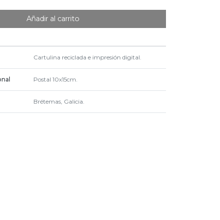
Añadir al carrito
Cartulina reciclada e impresión digital.
onal
Postal 10x15cm.
Brétemas, Galicia.