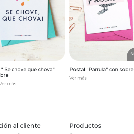
Si
 " Se chove que chova"
Postal "Parrula" con sobre
obre
Ver más
Ver más
ión al cliente
Productos