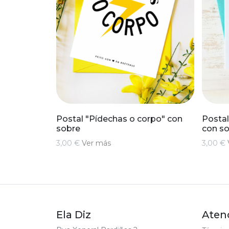
Postal "Pídechas o corpo" con
Postal
sobre
con s
3,00 €
Ver más
3,00 €
Ela Diz
Atenc