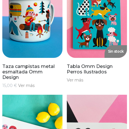
Sin stock
Taza campistas metal
Tabla Omm Design
esmaltada Omm
Perros Ilustrados
Design
Ver más
15,00 €
Ver más