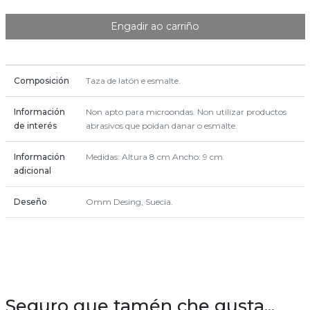
Engadir ao carriño
Composición
Taza de latón e esmalte.
Información
Non apto para microondas. Non utilizar productos
de interés
abrasivos que poidan danar o esmalte.
Información
Medidas: Altura 8 cm Ancho: 9 cm.
adicional
Deseño
Omm Desing, Suecia.
Seguro que tamén che gusta...