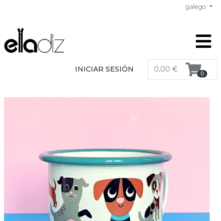
galego
INICIAR SESIÓN
0,00 €
0