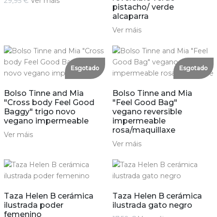
29,95 €
Ver máis
pistacho/ verde
alcaparra
Ver máis
Esgotado
Esgotado
Bolso Tinne and Mia
Bolso Tinne and Mia
"Cross body Feel Good
"Feel Good Bag"
Baggy" trigo novo
vegano reversible
vegano impermeable
impermeable
rosa/maquillaxe
Ver máis
Ver máis
Taza Helen B cerámica
Taza Helen B cerámica
ilustrada poder
ilustrada gato negro
femenino