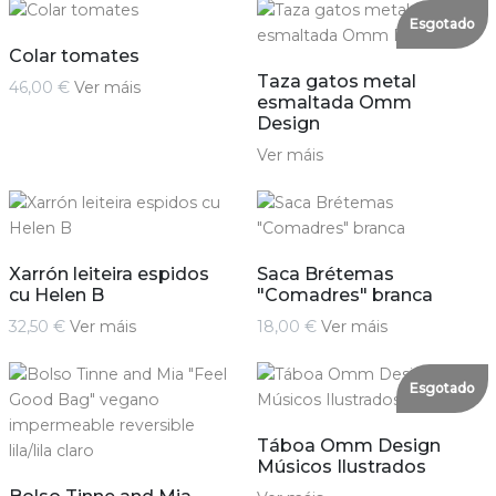
Esgotado
Colar tomates
Taza gatos metal
46,00 €
Ver máis
esmaltada Omm
Design
Ver máis
Xarrón leiteira espidos
Saca Brétemas
cu Helen B
"Comadres" branca
32,50 €
Ver máis
18,00 €
Ver máis
Esgotado
Táboa Omm Design
Músicos Ilustrados