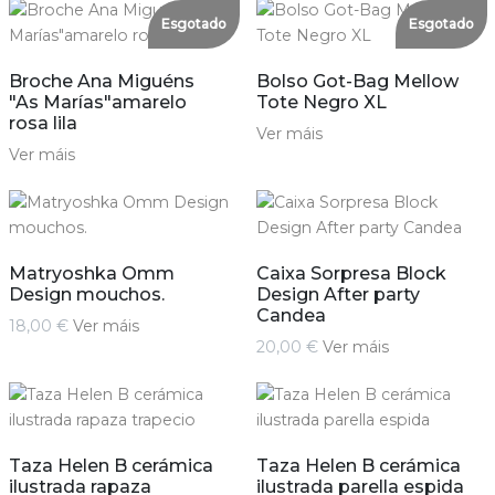
Esgotado
Esgotado
Broche Ana Miguéns
Bolso Got-Bag Mellow
"As Marías"amarelo
Tote Negro XL
rosa lila
Ver máis
Ver máis
Matryoshka Omm
Caixa Sorpresa Block
Design mouchos.
Design After party
Candea
18,00 €
Ver máis
20,00 €
Ver máis
Taza Helen B cerámica
Taza Helen B cerámica
ilustrada rapaza
ilustrada parella espida