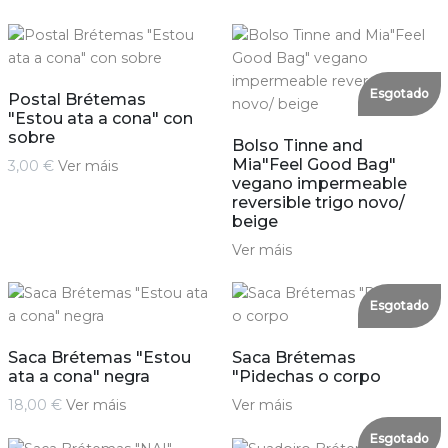
Esgotado
Postal Brétemas
"Estou ata a cona" con
sobre
Bolso Tinne and
Mia"Feel Good Bag"
3,00 €
Ver máis
vegano impermeable
reversible trigo novo/
beige
Ver máis
Esgotado
Saca Brétemas "Estou
Saca Brétemas
ata a cona" negra
"Pidechas o corpo
18,00 €
Ver máis
Ver máis
Esgotado