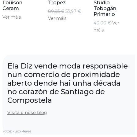
Louison
Tropez
Studio
Ceram
Tobogán
89,95 €
53,97 €
Primario
Ver máis
Ver máis
40,00 €
Ver
máis
Ela Diz vende moda responsable
nun comercio de proximidade
aberto dende hai unha década
no corazón de Santiago de
Compostela
Visita o noso blog
Fotos: Fuco Reyes