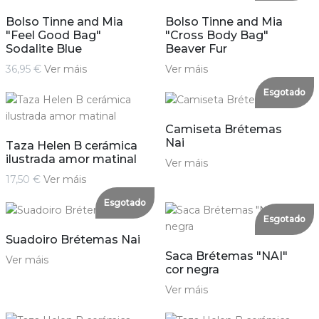
Bolso Tinne and Mia
Bolso Tinne and Mia
"Feel Good Bag"
"Cross Body Bag"
Sodalite Blue
Beaver Fur
36,95 €
Ver máis
Ver máis
Esgotado
Camiseta Brétemas
Nai
Taza Helen B cerámica
ilustrada amor matinal
Ver máis
17,50 €
Ver máis
Esgotado
Esgotado
Suadoiro Brétemas Nai
Saca Brétemas "NAI"
Ver máis
cor negra
Ver máis