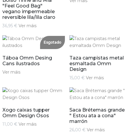
Bolso Tinne and Mia
Ver máis
"Feel Good Bag"
vegano impermeable
reversible lila/lila claro
36,95 €
Ver máis
Esgotado
Táboa Omm Desing
Taza campistas metal
Cans ilustrados
esmaltada Omm
Design
Ver máis
15,00 €
Ver máis
Xogo caixas tupper
Saca Brétemas grande
Omm Design Osos
" Estou ata a cona"
marrón
11,00 €
Ver máis
26,00 €
Ver máis