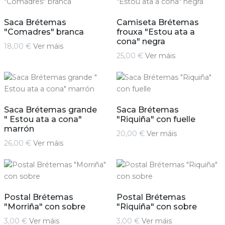
Saca Brétemas
Camiseta Brétemas
"Comadres" branca
frouxa "Estou ata a
cona" negra
18,00 €
Ver máis
25,00 €
Ver máis
Saca Brétemas grande
Saca Brétemas
" Estou ata a cona"
"Riquiña" con fuelle
marrón
20,00 €
Ver máis
26,00 €
Ver máis
Postal Brétemas
Postal Brétemas
"Morriña" con sobre
"Riquiña" con sobre
3,00 €
Ver máis
3,00 €
Ver máis