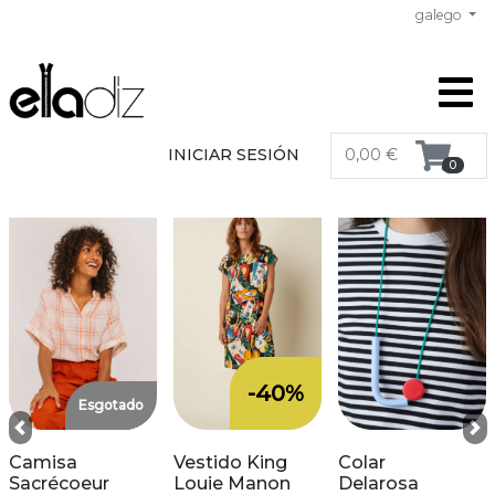
galego
INICIAR SESIÓN
0,00 €
0
-40%
Esgotado
Previous
Ne
Camisa
Vestido King
Colar
Sacrécoeur
Louie Manon
Delarosa