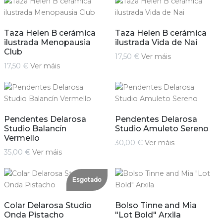
Taza Helen B cerámica
Taza Helen B cerámica
ilustrada Menopausia
ilustrada Vida de Nai
Club
17,50 €
Ver máis
17,50 €
Ver máis
Pendentes Delarosa
Pendentes Delarosa
Studio Balancín
Studio Amuleto Sereno
Vermello
30,00 €
Ver máis
35,00 €
Ver máis
Esgotado
Colar Delarosa Studio
Bolso Tinne and Mia
Onda Pistacho
"Lot Bold" Arxila