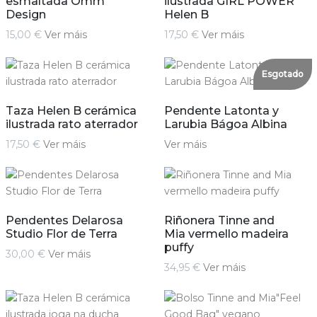
esmaltada Omm
ilustrada GIRL POWER
Design
Helen B
15,00 €
Ver máis
17,50 €
Ver máis
Esgotado
Taza Helen B cerámica
Pendente Latonta y
ilustrada rato aterrador
Larubia Bágoa Albina
17,50 €
Ver máis
Ver máis
Pendentes Delarosa
Riñonera Tinne and
Studio Flor de Terra
Mia vermello madeira
puffy
30,00 €
Ver máis
34,95 €
Ver máis