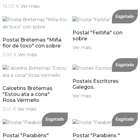
18,00 €
Ver máis
Esgotado
Postal "Feitiña" con
sobre
Postal Brétemas "Miña
flor de toxo" con sobre
Ver máis
3,00 €
Ver máis
Esgotado
Postais Escritores
Galegos.
Calcetíns Brétemas
"Estou ata a cona"
Ver máis
Rosa Vermello
9,50 €
Ver máis
Esgotado
Esgotado
Postal "Parabéns"
Postal "Parabéns "