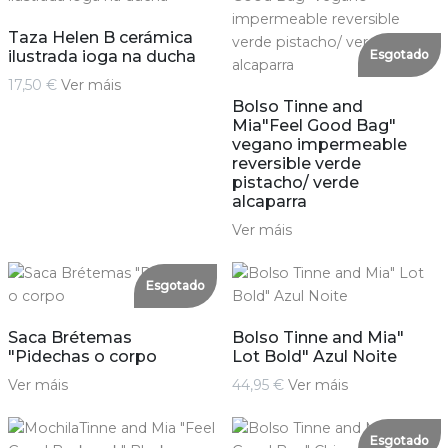
Taza Helen B cerámica
ilustrada ioga na ducha
Esgotado
17,50 €
Ver máis
Bolso Tinne and
Mia"Feel Good Bag"
vegano impermeable
reversible verde
pistacho/ verde
alcaparra
Ver máis
Esgotado
Saca Brétemas
Bolso Tinne and Mia"
"Pidechas o corpo
Lot Bold" Azul Noite
Ver máis
44,95 €
Ver máis
Esgotado