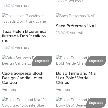
17,50 €
Ver máis
17,50 €
Ver máis
Saca Brétemas "NAI"
Taza Helen B cerámica
18,00 €
Ver máis
ilustrada Don´t talk to
me
17,50 €
Ver máis
Esgotado
Esgotado
Caixa Sorpresa Block
Bolso Tinne and Mia
Design Candle Lover
"Lot Bold" Verde
Candea
Chinés
Ver máis
Ver máis
Esgotado