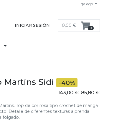
galego
INICIAR SESIÓN
0,00 €
0
S
 Martins Sidi
-40%
143,00 €
85,80 €
 Martins. Top de cor rosa tipo crochet de manga
cto. Detalle de diferentes texturas a prenda
e folgado.