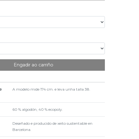
Engadir ao carriño
 e
A modelo mide 174 cm. e leva unha talla 38.
60 % algodón, 40 % ecopoly.
Deseñado e producido de xeito sustentable en
Barcelona.