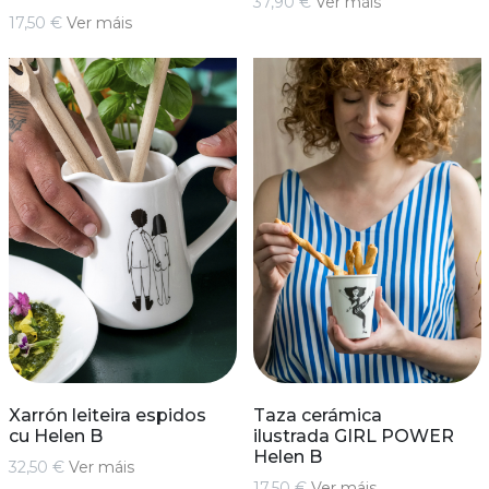
37,90 €
Ver máis
17,50 €
Ver máis
Xarrón leiteira espidos
Taza cerámica
cu Helen B
ilustrada GIRL POWER
Helen B
32,50 €
Ver máis
17,50 €
Ver máis