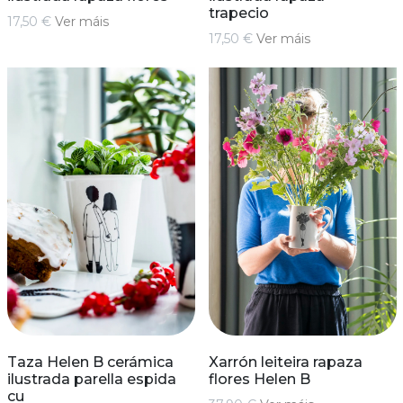
trapecio
17,50 €
Ver máis
17,50 €
Ver máis
Taza Helen B cerámica
Xarrón leiteira rapaza
ilustrada parella espida
flores Helen B
cu