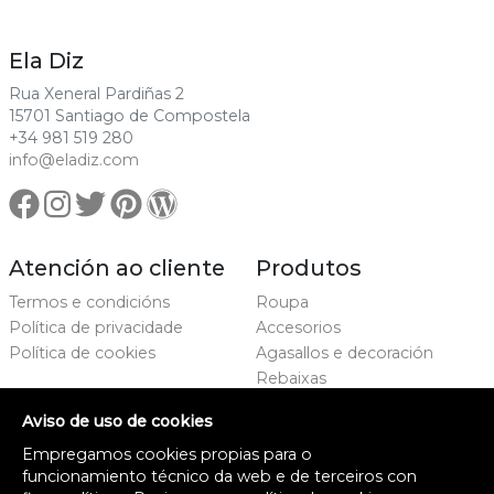
Ela Diz
Rua Xeneral Pardiñas 2
15701 Santiago de Compostela
+34 981 519 280
info@eladiz.com
Atención ao cliente
Produtos
Termos e condicións
Roupa
Política de privacidade
Accesorios
Política de cookies
Agasallos e decoración
Rebaixas
Marcas
Aviso de uso de cookies
Proxecto cofinanciado
Empregamos cookies propias para o
funcionamiento técnico da web e de terceiros con