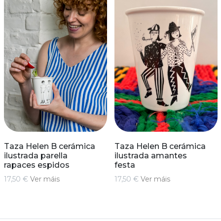
Taza Helen B cerámica
Taza Helen B cerámica
ilustrada parella
ilustrada amantes
rapaces espidos
festa
17,50 €
Ver máis
17,50 €
Ver máis