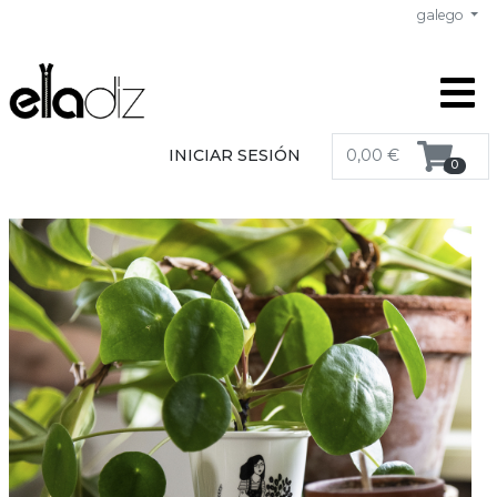
galego
INICIAR SESIÓN
0,00 €
0