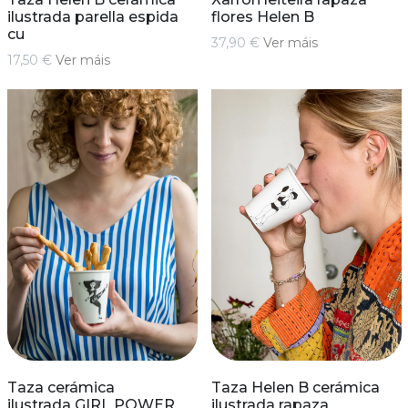
ilustrada parella espida
flores Helen B
cu
37,90 €
Ver máis
17,50 €
Ver máis
Taza cerámica
Taza Helen B cerámica
ilustrada GIRL POWER
ilustrada rapaza