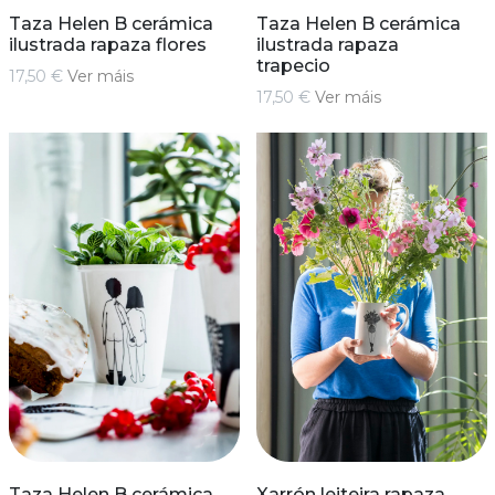
Taza Helen B cerámica
Taza Helen B cerámica
ilustrada rapaza flores
ilustrada rapaza
trapecio
17,50 €
Ver máis
17,50 €
Ver máis
Taza Helen B cerámica
Xarrón leiteira rapaza