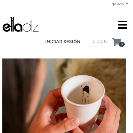
galego
INICIAR SESIÓN
0,00 €
0