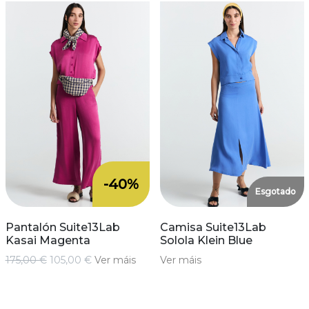
-40%
Esgotado
Pantalón Suite13Lab
Camisa Suite13Lab
Kasai Magenta
Solola Klein Blue
175,00 €
105,00 €
Ver máis
Ver máis