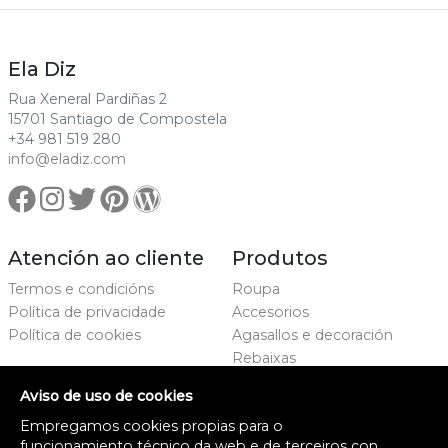
Ela Diz
Rua Xeneral Pardiñas 2
15701 Santiago de Compostela
+34 981 519 280
info@eladiz.com
Atención ao cliente
Produtos
Termos e condicións
Roupa
Política de privacidade
Accesorios
Política de cookies
Agasallos e decoración
Rebaixas
Marcas
Aviso de uso de cookies
Proxecto cofinanciado
Empregamos cookies propias para o
funcionamiento técnico da web e de terceiros con