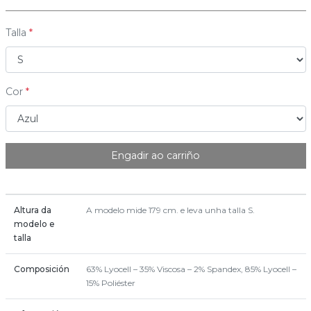
Talla
Cor
Engadir ao carriño
Altura da
A modelo mide 179 cm. e leva unha talla S.
modelo e
talla
Composición
63% Lyocell – 35% Viscosa – 2% Spandex, 85% Lyocell –
15% Poliéster