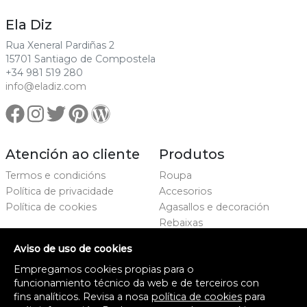
Ela Diz
Rua Xeneral Pardiñas 2
15701 Santiago de Compostela
+34 981 519 280
info@eladiz.com
Atención ao cliente
Produtos
Termos e condicións
Roupa
Política de privacidade
Accesorios
Política de cookies
Agasallos e decoración
Rebaixas
Marcas
Aviso de uso de cookies
Proxecto cofinanciado
Empregamos cookies propias para o
funcionamiento técnico da web e de terceiros con
fins analíticos. Revisa a nosa
política de cookies
para