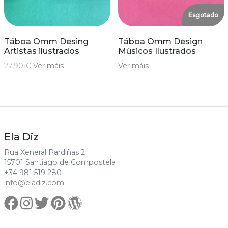
Esgotado
Táboa Omm Desing
Táboa Omm Design
Artistas ilustrados
Músicos Ilustrados
27,90 €
Ver máis
Ver máis
Ela Diz
Rua Xeneral Pardiñas 2
15701 Santiago de Compostela
+34 981 519 280
info@eladiz.com