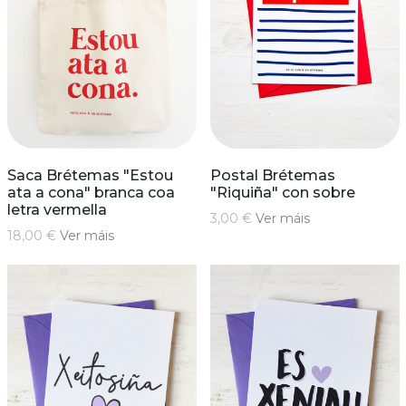
Saca Brétemas "Estou
Postal Brétemas
ata a cona" branca coa
"Riquiña" con sobre
letra vermella
3,00 €
Ver máis
18,00 €
Ver máis