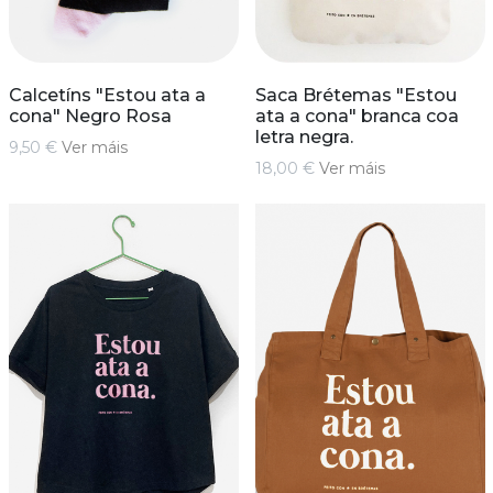
Calcetíns "Estou ata a
Saca Brétemas "Estou
cona" Negro Rosa
ata a cona" branca coa
letra negra.
9,50 €
Ver máis
18,00 €
Ver máis