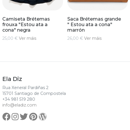
Camiseta Brétemas
Saca Brétemas grande
frouxa "Estou ata a
" Estou ata a cona"
cona" negra
marrón
25,00 €
Ver máis
26,00 €
Ver máis
Ela Diz
Rua Xeneral Pardiñas 2
15701 Santiago de Compostela
+34 981 519 280
info@eladiz.com