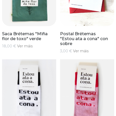
Saca Brétemas "MIña
Postal Brétemas
flor de toxo" verde
"Estou ata a cona" con
sobre
18,00 €
Ver máis
3,00 €
Ver máis