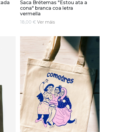
tada
Saca Brétemas "Estou ata a
cona" branca coa letra
vermella
18,00 €
Ver máis