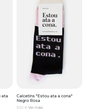
 ata
Calcetíns "Estou ata a cona"
Negro Rosa
9,50 €
Ver máis