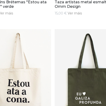
íns Brétemas "Estou ata
Taza artistas metal esmal
" verde
Omm Design
Ver máis
15,00 €
Ver máis