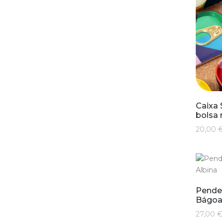
Caixa 
bolsa 
20,00 
Penden
Bágoa
27,00 