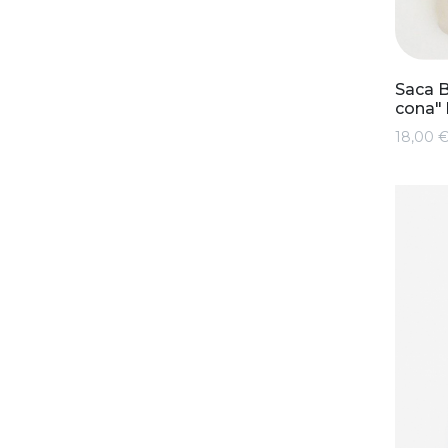
Saca B
cona" 
18,00 