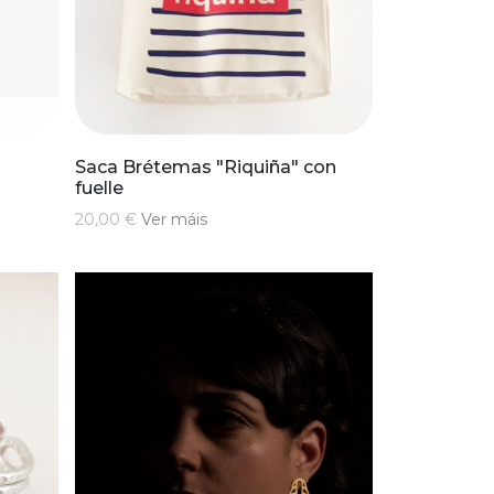
Saca Brétemas "Riquiña" con
fuelle
20,00 €
Ver máis