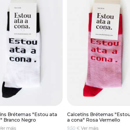
íns Brétemas "Estou ata
Calcetíns Brétemas "Estou
" Branco Negro
a cona" Rosa Vermello
Ver máis
9,50 €
Ver máis