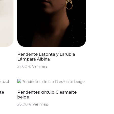
Pendente Latonta y Larubia
Lámpara Albina
27,00 €
Ver máis
te
Pendentes círculo G esmalte
beige
28,00 €
Ver máis