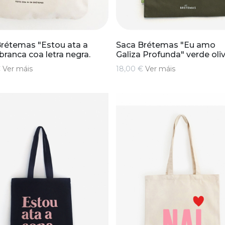
rétemas "Estou ata a
Saca Brétemas "Eu amo
branca coa letra negra.
Galiza Profunda" verde oli
€
Ver máis
18,00 €
Ver máis