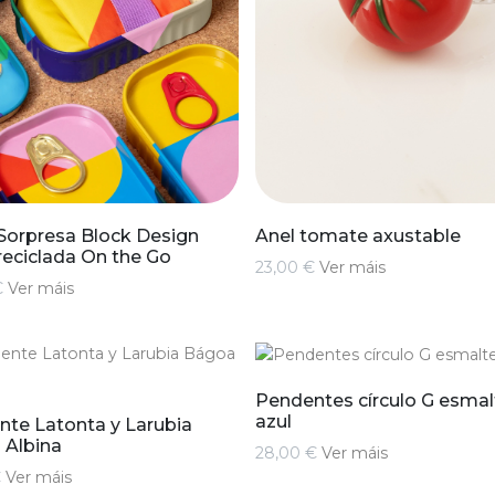
Sorpresa Block Design
Anel tomate axustable
reciclada On the Go
23,00 €
Ver máis
€
Ver máis
Pendentes círculo G esmal
azul
te Latonta y Larubia
 Albina
28,00 €
Ver máis
€
Ver máis