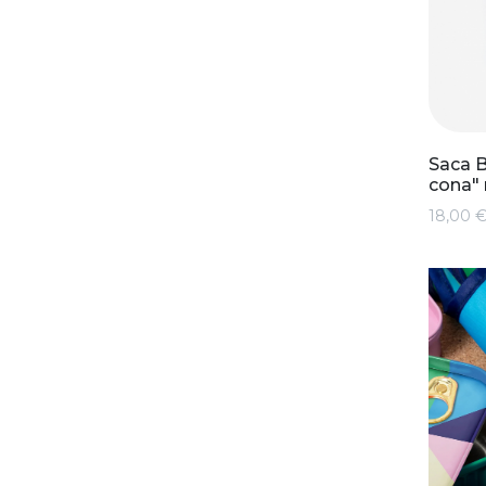
Saca B
cona" 
18,00 