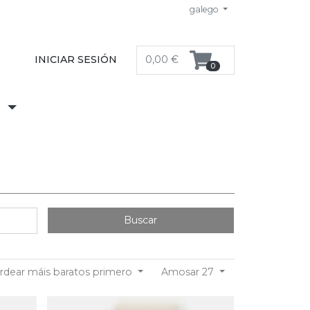
galego
INICIAR SESIÓN
0,00 €
0
S
Buscar
rdear máis baratos primero
Amosar 27