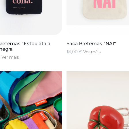
rétemas "Estou ata a
Saca Brétemas "NAI"
negra
18,00 €
Ver máis
€
Ver máis