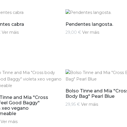
ntes cabra
Pendentes langosta.
€
Ver máis
29,00 €
Ver máis
Bolso Tinne and Mia "Cros
Body Bag" Pearl Blue
Tinne and Mia "Cross
Feel Good Baggy"
29,95 €
Ver máis
a xeo vegano
meable
€
Ver máis