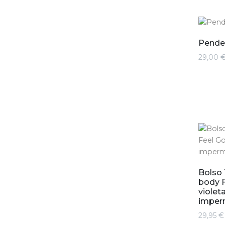
Pende
29,00 
Bolso 
body 
violet
imper
29,95 