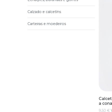
Calzado e calcetíns
Carteiras e moedeiros
Calcet
a cona
9,50 €