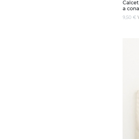
Calcet
a cona
9,50 €