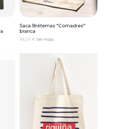
Saca Brétemas "Comadres"
va
branca
18,00 €
Ver máis