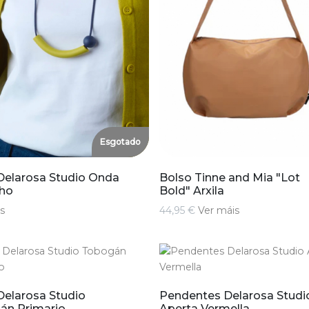
Esgotado
Delarosa Studio Onda
Bolso Tinne and Mia "Lot
cho
Bold" Arxila
s
44,95 €
Ver máis
Delarosa Studio
Pendentes Delarosa Studi
án Primario
Aperta Vermella