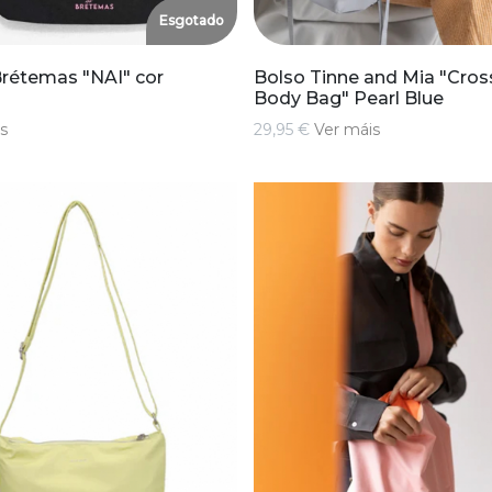
Esgotado
rétemas "NAI" cor
Bolso Tinne and Mia "Cros
Body Bag" Pearl Blue
s
29,95 €
Ver máis