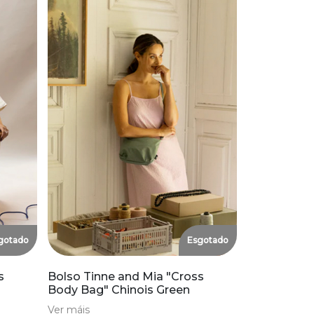
gotado
Esgotado
s
Bolso Tinne and Mia "Cross
Body Bag" Chinois Green
Ver máis