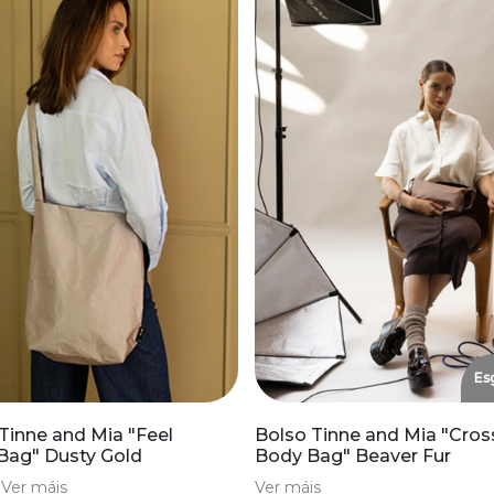
Es
Tinne and Mia "Feel
Bolso Tinne and Mia "Cros
Bag" Dusty Gold
Body Bag" Beaver Fur
€
Ver máis
Ver máis