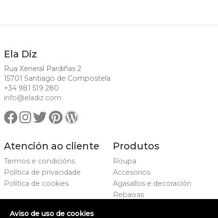
Ela Diz
Rua Xeneral Pardiñas 2
15701 Santiago de Compostela
+34 981 519 280
info@eladiz.com
Atención ao cliente
Produtos
Termos e condicións
Roupa
Política de privacidade
Accesorios
Política de cookies
Agasallos e decoración
Rebaixas
Marcas
Aviso de uso de cookies