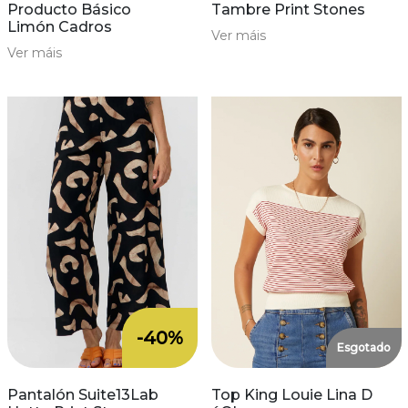
Producto Básico
Tambre Print Stones
Limón Cadros
Ver máis
Ver máis
-40%
Esgotado
Pantalón Suite13Lab
Top King Louie Lina D