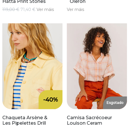
Hatta Print Stones
´Oleron
119,00 €
71,40 €
Ver máis
Ver máis
-40%
Esgotado
Chaqueta Arsène &
Camisa Sacrécoeur
Les Pipelettes Drill
Louison Ceram