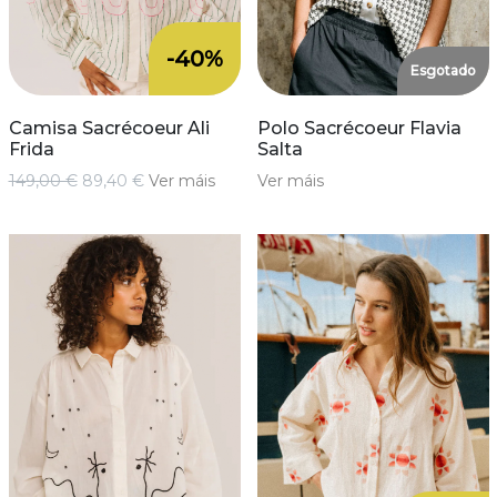
-40%
Esgotado
Camisa Sacrécoeur Ali
Polo Sacrécoeur Flavia
Frida
Salta
149,00 €
89,40 €
Ver máis
Ver máis