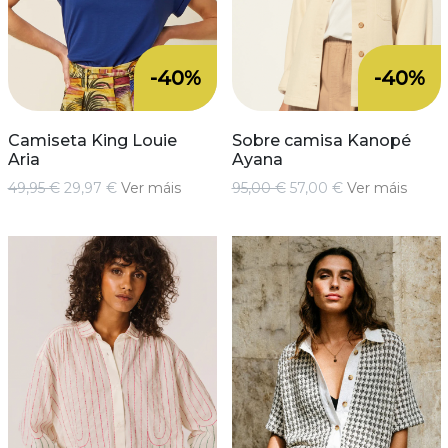
-40%
-40%
Camiseta King Louie
Sobre camisa Kanopé
Aria
Ayana
49,95 €
29,97 €
Ver máis
95,00 €
57,00 €
Ver máis