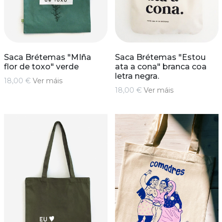
Saca Brétemas "MIña
Saca Brétemas "Estou
flor de toxo" verde
ata a cona" branca coa
letra negra.
18,00 €
Ver máis
18,00 €
Ver máis