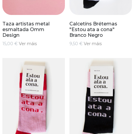
Taza artistas metal
Calcetíns Brétemas
esmaltada Omm
"Estou ata a cona"
Design
Branco Negro
15,00 €
Ver máis
9,50 €
Ver máis