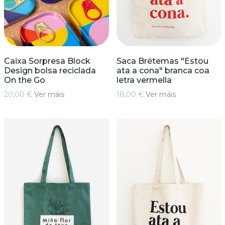
Caixa Sorpresa Block
Saca Brétemas "Estou
Design bolsa reciclada
ata a cona" branca coa
On the Go
letra vermella
20,00 €
Ver máis
18,00 €
Ver máis