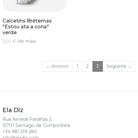
Calcetíns Brétemas
"Estou ata a cona"
verde
9,50 €
Ver máis
(current)
← Anterior
1
2
3
Seguinte →
Ela Diz
Rua Xeneral Pardiñas 2
15701 Santiago de Compostela
+34 981 519 280
info@eladiz.com