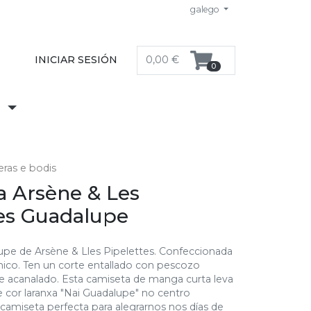
galego
INICIAR SESIÓN
0,00 €
0
S
ras e bodis
a Arsène & Les
tes Guadalupe
pe de Arsène & Lles Pipelettes. Confeccionada
ico. Ten un corte entallado con pescozo
e acanalado. Esta camiseta de manga curta leva
cor laranxa "Nai Guadalupe" no centro
 camiseta perfecta para alegrarnos nos días de