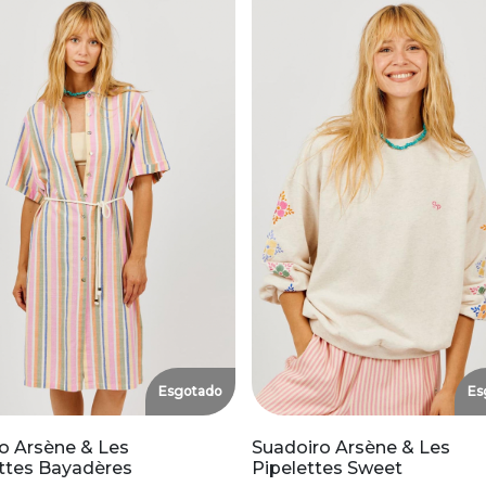
Esgotado
Es
o Arsène & Les
Suadoiro Arsène & Les
ttes Bayadères
Pipelettes Sweet