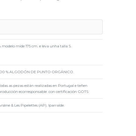
A modelo mide 175 cm. e leva unha talla S.
100 % ALGODÓN DE PUNTO ORGÁNICO.
Todas as pezas están realizadas en Portugal e teñen
producción ecorresponsable. con certificación GOTS
rsène & Les Pipelettes (AP), Iparralde.