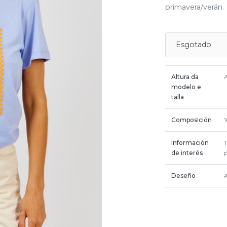
primavera/verán.
Esgotado
Altura da
modelo e
talla
Composición
Información
de interés
Deseño
A