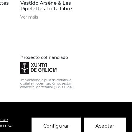
ttes
Vestido Arsène & Les
Pipelettes Loita Libre
Ver máis
Proxecto cofinanciado
Implantación e pulo da estratexia
dixital e modernización do sector
comercial e artesanal (CO300C 2021)
ca de
eu uso
Configurar
Aceptar