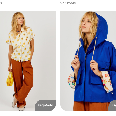
s
Ver máis
Esgotado
Es