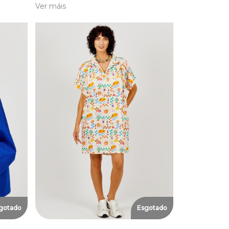
Ver máis
gotado
Esgotado