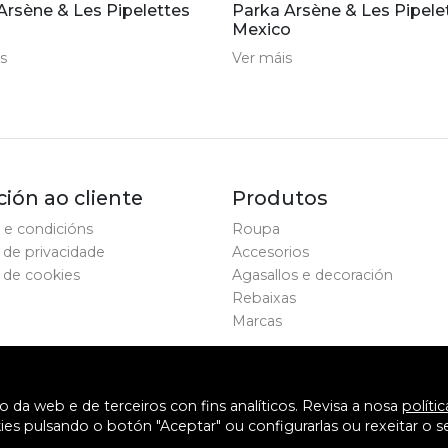
Arsène & Les Pipelettes
Parka Arsène & Les Pipele
Mexico
s
Ver máis
ión ao cliente
Produtos
 e condicións
Roupa
a de privacidade
Accesorios
a de cookies
Agasallos e decoración
Rebaixas
Marcas
a web e de terceiros con fins analíticos. Revisa a nosa
políti
es pulsando o botón "Aceptar" ou configurarlas ou rexeitar o s