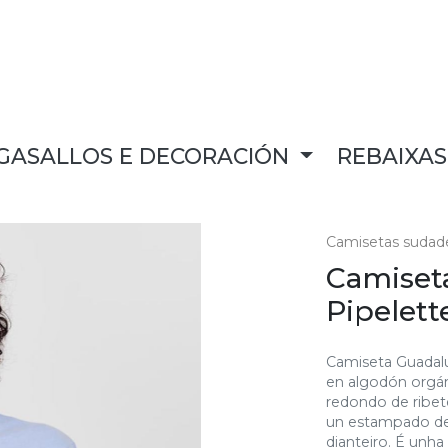
GASALLOS E DECORACIÓN
REBAIXA
Camisetas sudade
Camiset
Pipelet
Camiseta Guadalu
en algodón orgán
redondo de ribet
un estampado de 
dianteiro. É unha