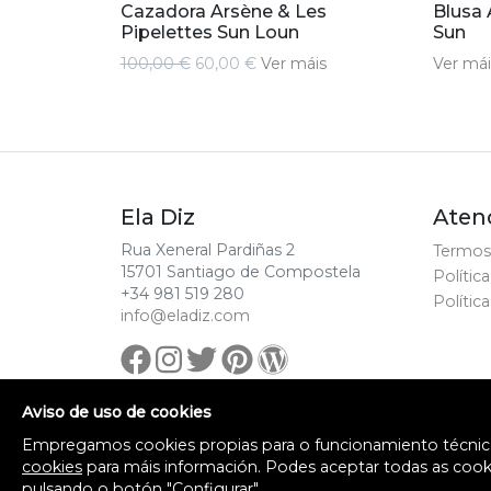
Cazadora Arsène & Les
Blusa 
Pipelettes Sun Loun
Sun
100,00 €
60,00 €
Ver máis
Ver mái
Ela Diz
Atenc
Rua Xeneral Pardiñas 2
Termos
15701 Santiago de Compostela
Polític
+34 981 519 280
Polític
info@eladiz.com
Aviso de uso de cookies
© Ela Diz.
Empregamos cookies propias para o funcionamiento técnico d
cookies
para máis información. Podes aceptar todas as cooki
pulsando o botón "Configurar".