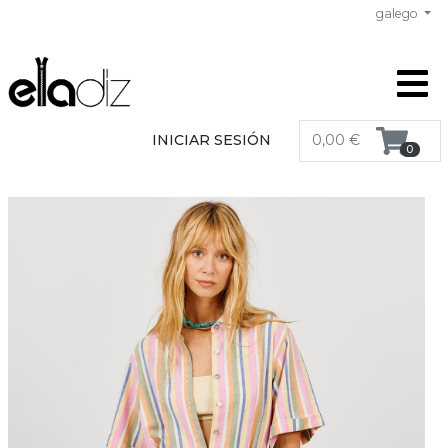
galego
INICIAR SESIÓN
0,00 €
0