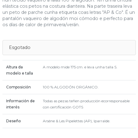
nun tecido vaqueiro a raias 100 % algodón. Ten unha cintura
elástica cos petos na costura dianteira. Na parte traseira leva
un peto de parche cunha etiqueta coas letras "AP & Co". É un
pantalón vaqueiro de algodón moi cómodo e perfecto para
os días de calor de primavera/verán.
Esgotado
Altura da
A modelo mide 175 cm. e leva unha talla S.
modelo e talla
Composición
100 % ALGODÓN ORGÁNICO.
Información de
Todas as pezas teñen producción ecorresponsable
interés
con certificación GOTS
Deseño
Arsène & Les Pipelettes (AP), Iparralde.